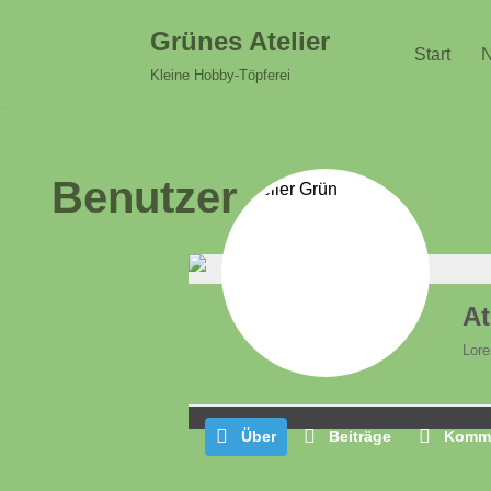
Grünes Atelier
Start
N
Zum
Kleine Hobby-Töpferei
Inhalt
springen
Benutzer
At
Lore
Über
Beiträge
Komme