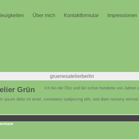
euigkeiten
Über mich
Kontaktformular
Impressionen
elier Grün
Ich bin der Ötzi und bin schon hunderte von Jahren a
m ipsum dolor sit amet, consetetur sadipscing elitr, sed diam nonumy eirmod 
ntare