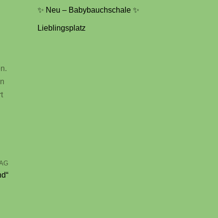
✨ Neu – Babybauchschale ✨
Lieblingsplatz
n.
en
t
RAG
nd“